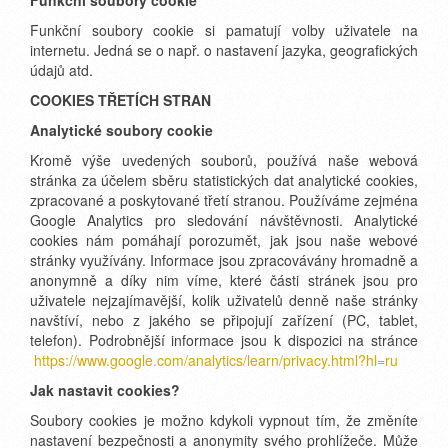
Funkční soubory cookie
Funkční soubory cookie si pamatují volby uživatele na
internetu. Jedná se o např. o nastavení jazyka, geografických
údajů atd.
COOKIES TŘETÍCH STRAN
Analytické soubory cookie
Kromě výše uvedených souborů, používá naše webová
stránka za účelem sběru statistických dat analytické cookies,
zpracované a poskytované třetí stranou. Používáme zejména
Google Analytics pro sledování návštěvnosti. Analytické
cookies nám pomáhají porozumět, jak jsou naše webové
stránky využívány. Informace jsou zpracovávány hromadně a
anonymně a díky nim víme, které části stránek jsou pro
uživatele nejzajímavější, kolik uživatelů denně naše stránky
navštíví, nebo z jakého se připojují zařízení (PC, tablet,
telefon). Podrobnější informace jsou k dispozici na stránce
https://www.google.com/analytics/learn/privacy.html?hl=ru
Jak nastavit cookies?
Soubory cookies je možno kdykoli vypnout tím, že změníte
nastavení bezpečnosti a anonymity svého prohlížeče. Může