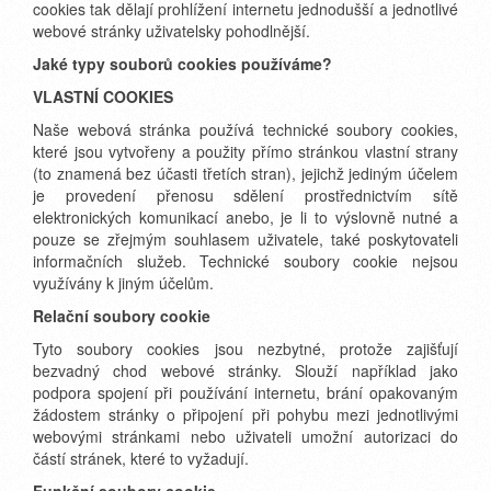
cookies tak dělají prohlížení internetu jednodušší a jednotlivé
webové stránky uživatelsky pohodlnější.
Jaké typy souborů cookies používáme?
VLASTNÍ COOKIES
Naše webová stránka používá technické soubory cookies,
které jsou vytvořeny a použity přímo stránkou vlastní strany
(to znamená bez účasti třetích stran), jejichž jediným účelem
je provedení přenosu sdělení prostřednictvím sítě
elektronických komunikací anebo, je li to výslovně nutné a
pouze se zřejmým souhlasem uživatele, také poskytovateli
informačních služeb. Technické soubory cookie nejsou
využívány k jiným účelům.
Relační soubory cookie
Tyto soubory cookies jsou nezbytné, protože zajišťují
bezvadný chod webové stránky. Slouží například jako
podpora spojení při používání internetu, brání opakovaným
žádostem stránky o připojení při pohybu mezi jednotlivými
webovými stránkami nebo uživateli umožní autorizaci do
částí stránek, které to vyžadují.